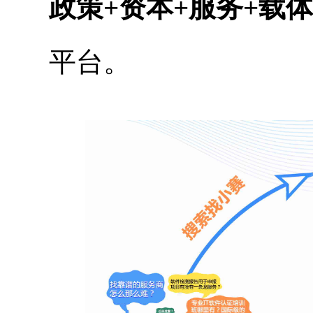
政策
+
资本
+
服务
+
载体
平台。