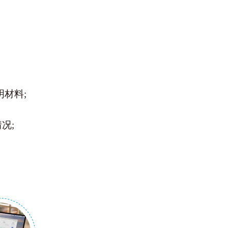
明材料
;
情况
;